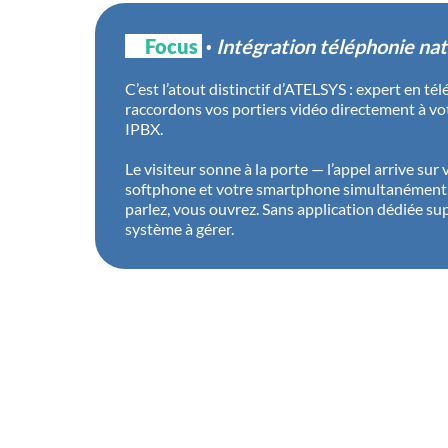
🎯
Focus
·
Intégration téléphonie nat
C’est l’atout distinctif d’ATELSYS : expert en té
raccordons vos portiers vidéo directement à v
IPBX.
Le visiteur sonne à la porte — l’appel arrive sur 
softphone et votre smartphone simultanément. 
parlez, vous ouvrez. Sans application dédiée s
système à gérer.