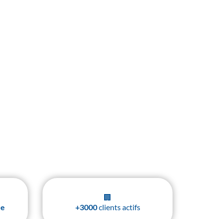
éphonie d’entreprise.
et conformité PMR : nous
n et en Bourgogne.
🏢
ue
+3000
clients actifs