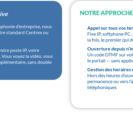
NOTRE APPROCHE
ive
léphonie d’entreprise, nous
Appel sur tous vos t
otre standard Centrex ou
Fixe IP, softphone PC,
la fois, le premier qui
Ouverture depuis n’im
votre poste IP, votre
Un code DTMF sur votr
Vous voyez la vidéo, vous
le portail — sans appli
upplémentaire, sans double
Gestion des horaires 
Hors des heures d’ouve
permanence ou vers l’
téléphoniques