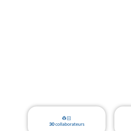
ATELSYS installe des
Identification visuelle
transformons votr
👷🏻
30
collaborateurs