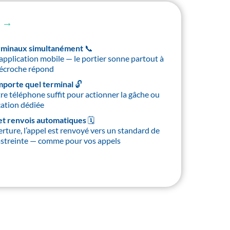
 →
erminaux simultanément 📞
 application mobile — le portier sonne partout à
 décroche répond
porte quel terminal 🔓
e téléphone suffit pour actionner la gâche ou
cation dédiée
et renvois automatiques 🗓️
rture, l’appel est renvoyé vers un standard de
astreinte — comme pour vos appels