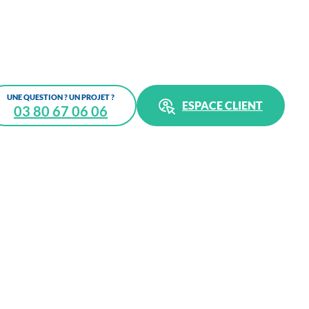
UNE QUESTION ? UN PROJET ?
ESPACE CLIENT
03 80 67 06 06
l sur
 soyez