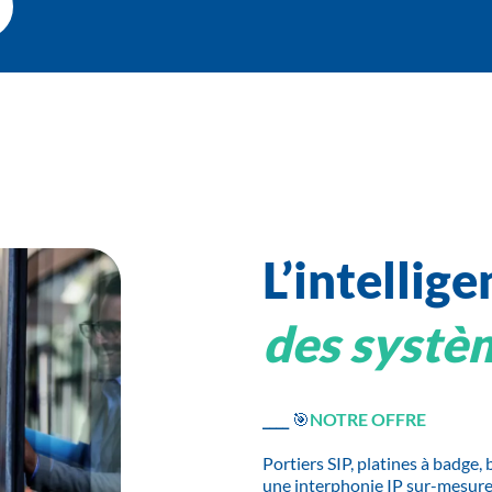
L’intellige
des systèm
____ 🎯
NOTRE OFFRE
Portiers SIP, platines à badge
une interphonie IP sur-mesur