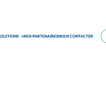
SOLUTIONS
NOS PARTENAIRES
NOUS CONTACTER
ez toujours un œi
ccès, où que vous