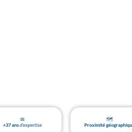
 portiers vidéo IP haute définition nativement intégrés à votre tél
 instantanée, ouverture à distance depuis n’importe quel terminal 
e point d’entrée en un point de communication intelligent à Dijo
📅
🗺️
+37 ans
d’expertise
Proximité géographiq