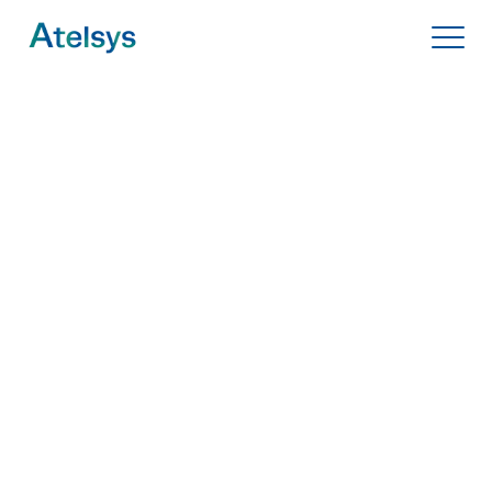
Panneau de gestion des cookies
QUI SOMMES NOUS ?
Support client
NOS SOLUTIONS
Toggle m
Formulaire de prise en charge technique exclusivement
réservé aux
clients d’ATELSYS
bénéficiant d’un
contrat de
NOS PARTENAIRES
maintenance.
Pour toute autre demande, n’hésitez pas à nous contacter
sur notre page CONTACT.
NOUS CONTACTER
UNE QUESTION ? UN PROJET ?
03 80 67 06 06
Société
*
ESPACE CLIENT