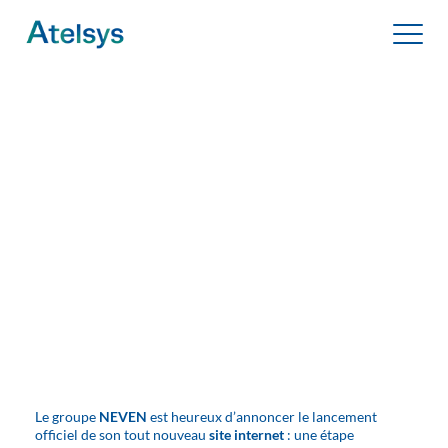
Panneau de gestion des cookies
QUI SOMMES NOUS ?
NEVEN renforce sa
présence en ligne avec un
NOS SOLUTIONS
Toggle m
site internet dédié au
NOS PARTENAIRES
groupe
NOUS CONTACTER
UNE QUESTION ? UN PROJET ?
03 80 67 06 06
Le groupe
NEVEN
est heureux d’annoncer le lancement
officiel de son tout nouveau
site internet
: une étape
ESPACE CLIENT