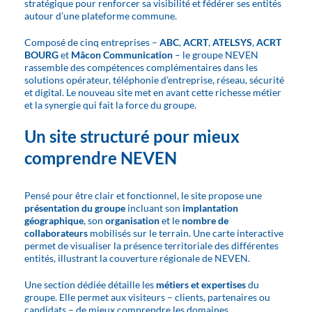
stratégique pour renforcer sa visibilité et fédérer ses entités
autour d’une plateforme commune.
Composé de cinq entreprises –
ABC
,
ACRT
,
ATELSYS
,
ACRT
BOURG
et
Mâcon Communication
– le groupe NEVEN
rassemble des compétences complémentaires dans les
solutions opérateur, téléphonie d’entreprise, réseau, sécurité
et digital. Le nouveau site met en avant cette richesse métier
et la synergie qui fait la force du groupe.
Un site structuré pour mieux
comprendre NEVEN
Pensé pour être clair et fonctionnel, le site propose une
présentation du groupe
incluant son
implantation
géographique
, son
organisation
et le
nombre de
collaborateurs
mobilisés sur le terrain. Une carte interactive
permet de visualiser la présence territoriale des différentes
entités, illustrant la couverture régionale de NEVEN.
Une section dédiée détaille les
métiers et expertises
du
groupe. Elle permet aux visiteurs – clients, partenaires ou
candidats – de mieux comprendre les domaines